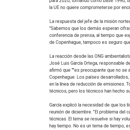
para 2020, tomando como base 1990, tal 
la UE no quiere comprometerse por enc
La respuesta del jefe de la misión norte
"Sabemos que los demás esperan cifras
conferencia de prensa, al tiempo que exp
de Copenhague, tampoco es seguro qu
La reacción desde las ONG ambientalista
José Luis García Ortega, responsable d
afirmó que ""es preocupante que no se a
Copenhague. Los países desarrollados,
en la línea de reducción de emisiones. 
técnicos, pero los técnicos han hecho su 
García explicó la necesidad de que los l
reunión de diciembre. "El problema del 
técnicas. El tema se resuelve si hay vo
hay tiempo. No es un tema de tiempo, e