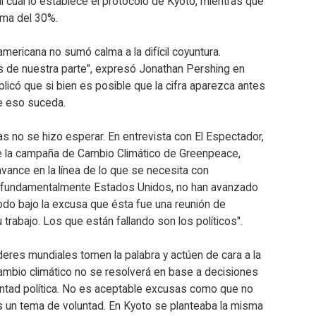
cual lo establece el protocolo de Kyoto, mientras que
ima del 30%.
americana no sumó calma a la difícil coyuntura.
 de nuestra parte", expresó Jonathan Pershing en
licó que si bien es posible que la cifra aparezca antes
e eso suceda.
s no se hizo esperar. En entrevista con El Espectador,
e la campaña de Cambio Climático de Greenpeace,
vance en la línea de lo que se necesita con
 fundamentalmente Estados Unidos, no han avanzado
Todo bajo la excusa que ésta fue una reunión de
trabajo. Los que están fallando son los políticos".
íderes mundiales tomen la palabra y actúen de cara a la
cambio climático no se resolverá en base a decisiones
luntad política. No es aceptable excusas como que no
s un tema de voluntad. En Kyoto se planteaba la misma