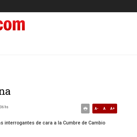
ona
:36 hs
A-
A
A+
s interrogantes de cara a la Cumbre de Cambio