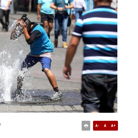
s
A-
A
A+