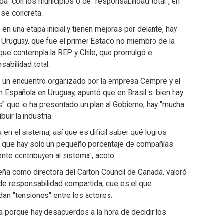
" con los municipios o de "responsabilidad total", en
 se concreta.
en una etapa inicial y tienen mejoras por delante, hay
Uruguay
, que fue el primer Estado no miembro de la
ue contempla la REP y Chile, que promulgó e
abilidad total.
de un encuentro organizado por la empresa Cempre y el
n Española en
Uruguay
, apuntó que en Brasil si bien hay
s" que le ha presentado un plan al Gobierno, hay "mucha
ir la industria.
a en el sistema, así que es difícil saber qué logros
e que hay solo un pequeño porcentaje de compañías
nte contribuyen al sistema", acotó.
eña como directora del Carton Council de Canadá, valoró
de responsabilidad compartida, que es el que
an "tensiones" entre los actores.
 porque hay desacuerdos a la hora de decidir los