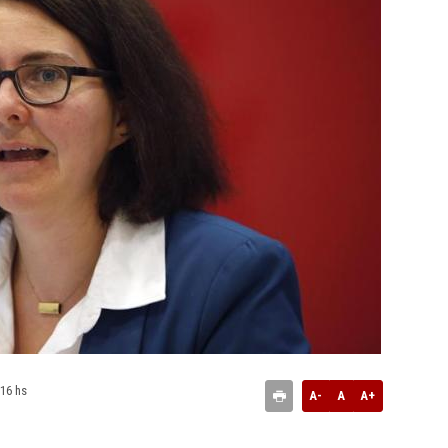
:16 hs
A-
A
A+