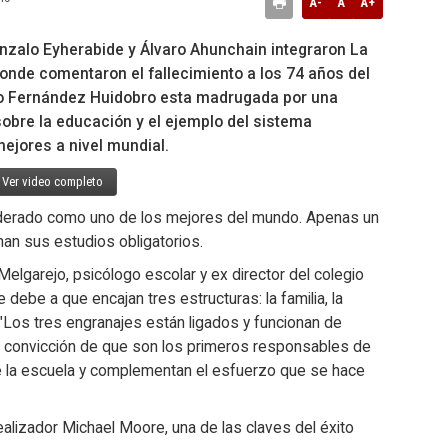
A-
A
A+
nzalo Eyherabide y Álvaro Ahunchain integraron La
donde comentaron el fallecimiento a los 74 años del
io Fernández Huidobro esta madrugada por una
obre la educación y el ejemplo del sistema
ejores a nivel mundial.
Ver video completo
iderado como uno de los mejores del mundo. Apenas un
an sus estudios obligatorios.
elgarejo, psicólogo escolar y ex director del colegio
e debe a que encajan tres estructuras: la familia, la
 "Los tres engranajes están ligados y funcionan de
la convicción de que son los primeros responsables de
de la escuela y complementan el esfuerzo que se hace
alizador Michael Moore, una de las claves del éxito