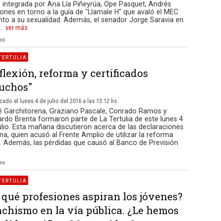
vo integrada por Ana Lía Piñeyrúa, Ope Pasquet, Andrés
ones en torno a la guía de "Llamale H" que avaló el MEC
to a su sexualidad. Además, el senador Jorge Saravia en
.
ver más
ios
TERTULIA
flexión, reforma y certificados
ruchos"
cado el lunes 4 de julio del 2016 a las 13:12 hs
é Garchitorena, Graziano Pascale, Conrado Ramos y
rdo Brenta formaron parte de La Tertulia de este lunes 4
ulio. Esta mañana discutieron acerca de las declaraciones
na, quien acusó al Frente Amplio de utilizar la reforma
". Además, las pérdidas que causó al Banco de Previsión
ios
TERTULIA
 qué profesiones aspiran los jóvenes?
chismo en la vía pública. ¿Le hemos