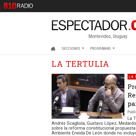
Montevideo, Uruguay
SECCIONES
PROGRAMAS
LA TERTULIA
LA 
Pr
Re
pa
Publi
La T
Andrés Scagliola, Gustavo López, Medardo
sobre la reforma constitucional propuesta 
Ambiente Eneida De León donde no incluyó 