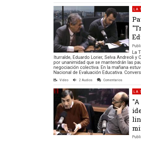
LA 
Pa
"T
Ed
Publi
La T
Iturralde, Eduardo Lorier, Selva Andreoli y
por unanimidad que se mantendrán las paut
negociación colectiva. En la mañana estuvo
Nacional de Evaluación Educativa. Convers
Video
2 Audios
Comentarios
LA 
"A
id
li
mi
Publi