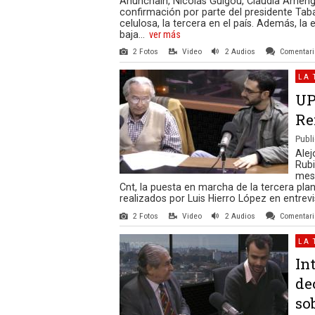
Ahunchain, Nicolás Guigou, Claudia Ameng
confirmación por parte del presidente Tab
celulosa, la tercera en el país. Además, la 
baja...
ver más
2 Fotos
Video
2 Audios
Comentar
LA 
UP
Re
Publi
Alej
Rubi
mesa
Cnt, la puesta en marcha de la tercera pl
realizados por Luis Hierro López en entrevi
2 Fotos
Video
2 Audios
Comentar
LA 
In
de
so