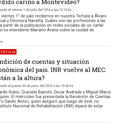
rdido cariño a Montevideo?
cado el viernes 1 de julio del 2016 a las 13:15 hs
 viernes 1° de julio recibimos en nuestra Tertulia a Álvaro
al y Eleonora Navatta. Cuáles son las profesiones a las
a partir de la publicación en redes sociales de un cartel
el ex intendente Mariano Arana sobre la ciudad de
ios
TERTULIA
ndición de cuentas y situación
onómica del país. INR vuelve al MEC:
stán a la altura?
cado el jueves 30 de junio del 2016 a las 10:56 hs
rdo Rubio, Graciela Bianchi, Oscar Andrade y Miguel Manzi
 junio. El miércoles fue presentada la Rendición de Cuentas
o Danilo Astori, quien aseguró que luego de éste, no
stituto Nacional de Rehabilitación (INR) dejará de estar