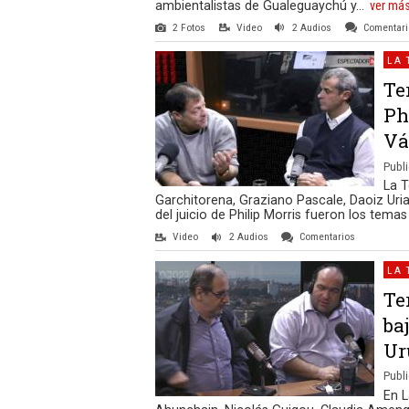
ambientalistas de Gualeguaychú y...
ver má
2 Fotos
Video
2 Audios
Comentar
LA 
Te
Ph
Vá
Publi
La T
Garchitorena, Graziano Pascale, Daoiz Uri
del juicio de Philip Morris fueron los temas
Video
2 Audios
Comentarios
LA 
Te
ba
Ur
Publi
En L