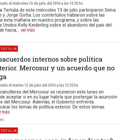
cado el miércoles 13 de julio del 2016 a las 13:20 hs
a Tertulia de este miércoles 13 de julio participaron Selva
e y Jorge Gotta. Los contertulios hablaron sobre las
sta esta mañana en nuestro programa, y sobre las
Unidos Kelly Keiderling sobre el abandono del país del
 hacia...
ver más
TERTULIA
sacuerdos internos sobre política
terior. Mercosur y un acuerdo que no
ega
cado el martes 12 de julio del 2016 a las 12:35 hs
cancilleres del Mercosur se reunieron este lunes en
e aceptar o en su lugar habría que postergar la asunción
re del Mercosur. Además, el Gobierno enfrenta
arar los temas de política exterior. De estos temas
r más
ios
TERTULIA