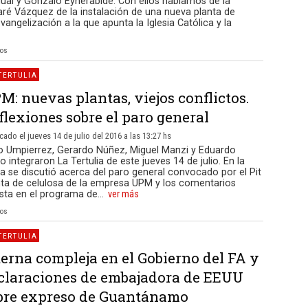
ual y Gonzalo Eyherabide. Con ellos hablamos de la
aré Vázquez de la instalación de una nueva planta de
evangelización a la que apunta la Iglesia Católica y la
ios
TERTULIA
M: nuevas plantas, viejos conflictos.
flexiones sobre el paro general
cado el jueves 14 de julio del 2016 a las 13:27 hs
o Umpierrez, Gerardo Núñez, Miguel Manzi y Eduardo
o integraron La Tertulia de este jueves 14 de julio. En la
 se discutió acerca del paro general convocado por el Pit
anta de celulosa de la empresa UPM y los comentarios
sta en el programa de...
ver más
ios
TERTULIA
terna compleja en el Gobierno del FA y
claraciones de embajadora de EEUU
bre expreso de Guantánamo