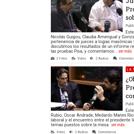
Ju
Pr
so
Publi
Est
Nicolás Guigou, Claudia Amengual y Gonzal
pertenencia de jueces a logias masónicas 
discutimos los resultados de un informe re
las pruebas Pisa, y comentamos...
ver más
2 Fotos
Video
2 Audios
Comentar
LA 
¿O
Pr
co
Publi
Este
Rubio, Oscar Andrade, Medardo Manini Ríos
laboral y el encuentro entre el presidente V
temas puestos sobre la mesa.
ver más
Video
2 Audios
Comentarios