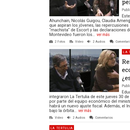
pe
Publi
Este
Ahunchain, Nicolás Guigou, Claudia Amengu
que aspiran los jóvenes, las repercusiones 
"machista" de Escort y las declaraciones d
Montevideo fueron los...
ver más
2 Fotos
Video
2 Audios
Comentar
LA 
Re
ec
¿e
Publi
Edua
integraron La Tertulia de este jueves 30 de
por parte del equipo económico del ministr
habrá un nuevo ajuste fiscal. Además, el In
bajo la órbita...
ver más
Video
2 Audios
Comentarios
LA TERTULIA