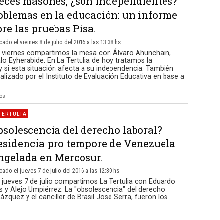
eces masones, ¿son independientes?
oblemas en la educación: un informe
bre las pruebas Pisa.
cado el viernes 8 de julio del 2016 a las 13:38 hs
e viernes compartimos la mesa con Álvaro Ahunchain,
o Eyherabide. En La Tertulia de hoy tratamos la
y si esta situación afecta a su independencia. También
alizado por el Instituto de Evaluación Educativa en base a
ios
TERTULIA
bsolescencia del derecho laboral?
esidencia pro tempore de Venezuela
ngelada en Mercosur.
cado el jueves 7 de julio del 2016 a las 12:30 hs
 jueves 7 de julio compartimos La Tertulia con Eduardo
 y Alejo Umpiérrez. La "obsolescencia" del derecho
ázquez y el canciller de Brasil José Serra, fueron los