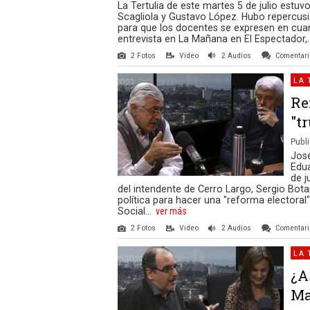
La Tertulia de este martes 5 de julio estu
Scagliola y Gustavo López. Hubo repercusi
para que los docentes se expresen en cuan
entrevista en La Mañana en El Espectador,..
2 Fotos
Video
2 Audios
Comentar
LA 
Re
"t
Publi
Jos
Edua
de j
del intendente de Cerro Largo, Sergio Bota
política para hacer una "reforma electoral
Social...
ver más
2 Fotos
Video
2 Audios
Comentar
LA 
¿A
Ma