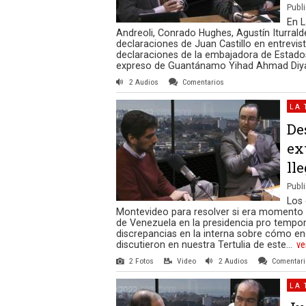
Publi
En L
Andreoli, Conrado Hughes, Agustín Iturrald
declaraciones de Juan Castillo en entrevi
declaraciones de la embajadora de Estados 
expreso de Guantánamo Yihad Ahmad Diyab
2 Audios
Comentarios
LA 
De
ex
ll
Publi
Los 
Montevideo para resolver si era momento d
de Venezuela en la presidencia pro tempo
discrepancias en la interna sobre cómo enc
discutieron en nuestra Tertulia de este...
ve
2 Fotos
Video
2 Audios
Comentar
LA 